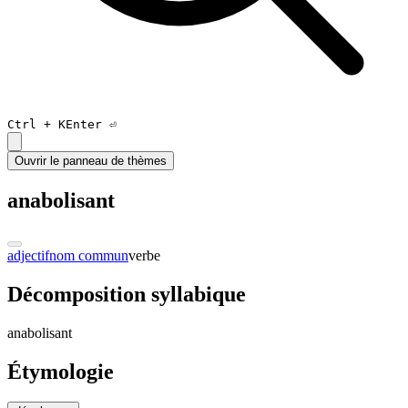
Ctrl +
K
Enter ⏎
Ouvrir le panneau de thèmes
anabolisant
adjectif
nom commun
verbe
Décomposition syllabique
a
na
bo
li
san
t
Étymologie