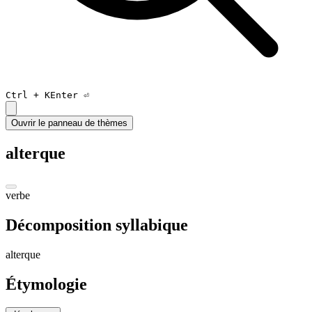
Ctrl +
K
Enter ⏎
Ouvrir le panneau de thèmes
alterque
verbe
Décomposition syllabique
al
terque
Étymologie