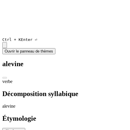
Ctrl +
K
Enter ⏎
Ouvrir le panneau de thèmes
alevine
verbe
Décomposition syllabique
al
e
vin
e
Étymologie