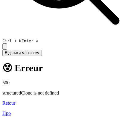
Ctrl +
K
Enter ⏎
Відкрити меню тем
😵 Erreur
500
structuredClone is not defined
Retour
Про