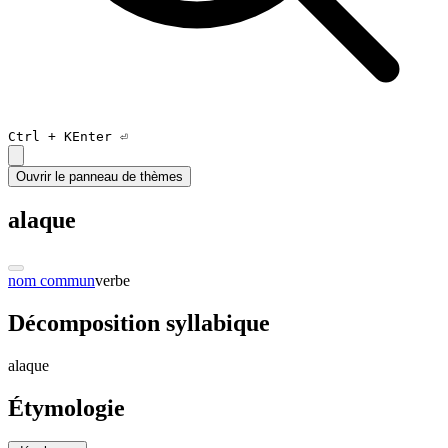
Ctrl +
K
Enter ⏎
Ouvrir le panneau de thèmes
alaque
nom commun
verbe
Décomposition syllabique
a
laqu
e
Étymologie