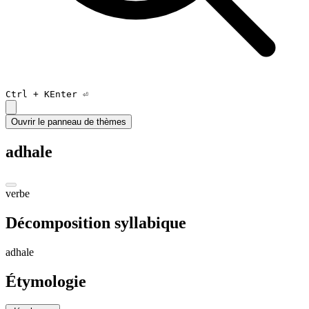
Ctrl +
K
Enter ⏎
Ouvrir le panneau de thèmes
adhale
verbe
Décomposition syllabique
a
dhale
Étymologie