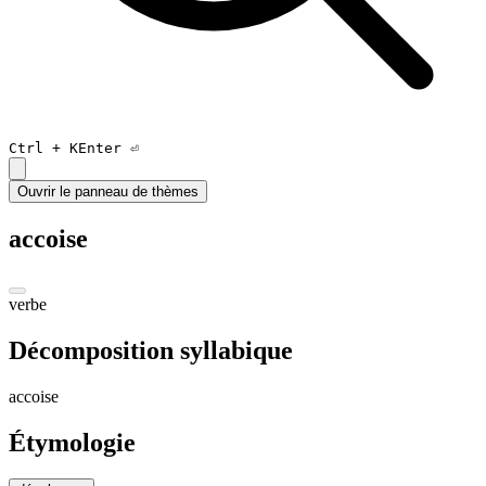
Ctrl +
K
Enter ⏎
Ouvrir le panneau de thèmes
accoise
verbe
Décomposition syllabique
a
ccoise
Étymologie