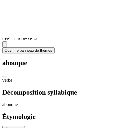
Ctrl +
K
Enter ⏎
Ouvrir le panneau de thèmes
abouque
verbe
Décomposition syllabique
a
bouqu
e
Étymologie