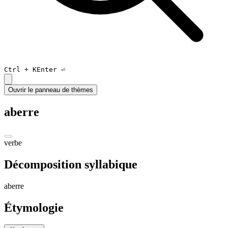
Ctrl +
K
Enter ⏎
Ouvrir le panneau de thèmes
aberre
verbe
Décomposition syllabique
a
berre
Étymologie