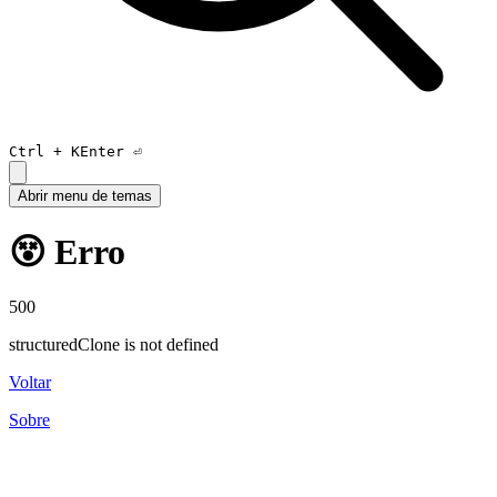
Ctrl +
K
Enter ⏎
Abrir menu de temas
😵 Erro
500
structuredClone is not defined
Voltar
Sobre