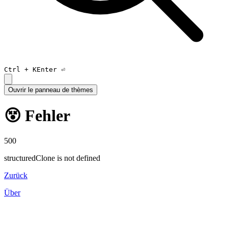
Ctrl +
K
Enter ⏎
Ouvrir le panneau de thèmes
😵 Fehler
500
structuredClone is not defined
Zurück
Über