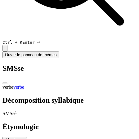
Ctrl +
K
Enter ⏎
Ouvrir le panneau de thèmes
SMSse
verbe
verbe
Décomposition syllabique
SMSs
é
Étymologie