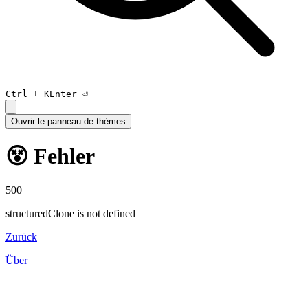
Ctrl +
K
Enter ⏎
Ouvrir le panneau de thèmes
😵 Fehler
500
structuredClone is not defined
Zurück
Über