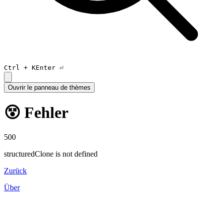
Ctrl +
K
Enter ⏎
Ouvrir le panneau de thèmes
😵 Fehler
500
structuredClone is not defined
Zurück
Über