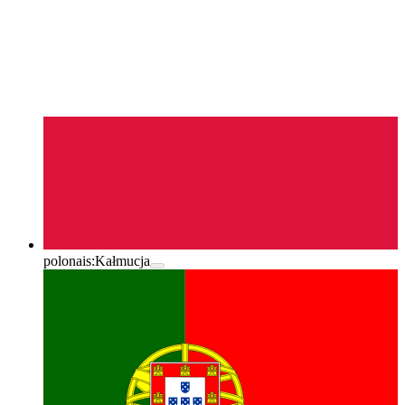
polonais:
Kałmucja