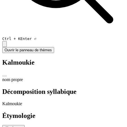
Ctrl +
K
Enter ⏎
Ouvrir le panneau de thèmes
Kalmoukie
nom propre
Décomposition syllabique
Kal
mou
ki
e
Étymologie