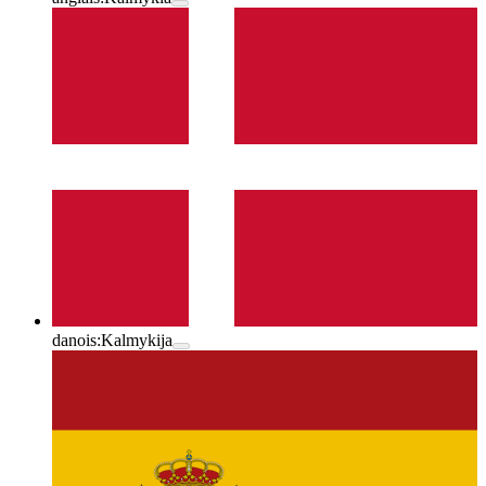
danois:
Kalmykija