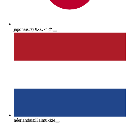
japonais:
カルムイク
néerlandais:
Kalmukkië