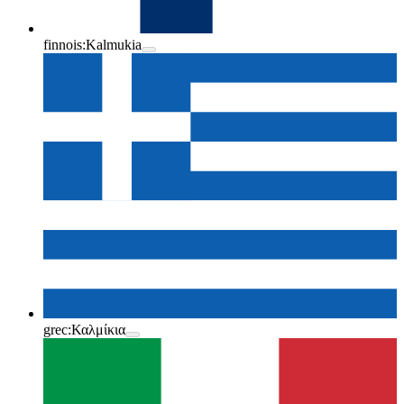
finnois:
Kalmukia
grec:
Καλμίκια