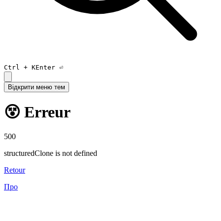
Ctrl +
K
Enter ⏎
Відкрити меню тем
😵 Erreur
500
structuredClone is not defined
Retour
Про