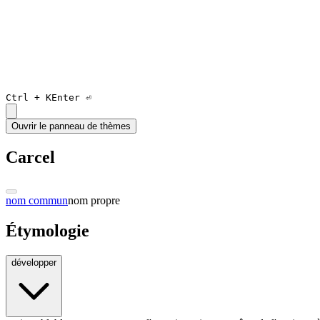
Ctrl +
K
Enter ⏎
Ouvrir le panneau de thèmes
Carcel
nom commun
nom propre
Étymologie
développer