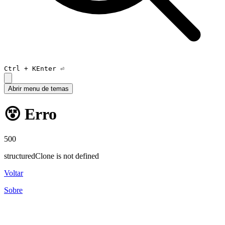
Ctrl +
K
Enter ⏎
Abrir menu de temas
😵 Erro
500
structuredClone is not defined
Voltar
Sobre