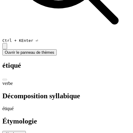
Ctrl +
K
Enter ⏎
Ouvrir le panneau de thèmes
étiqué
verbe
Décomposition syllabique
é
ti
qué
Étymologie