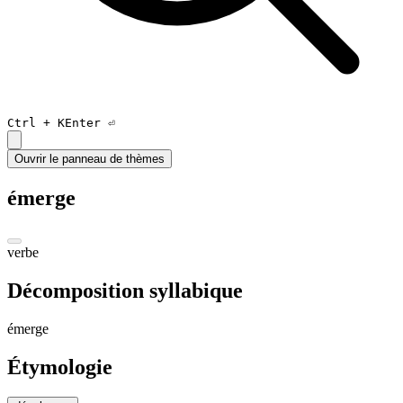
Ctrl +
K
Enter ⏎
Ouvrir le panneau de thèmes
émerge
verbe
Décomposition syllabique
é
mer
ge
Étymologie