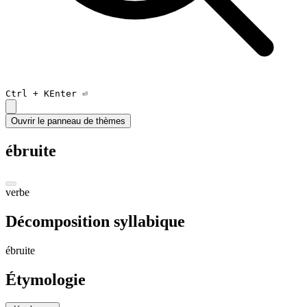
Ctrl +
K
Enter ⏎
Ouvrir le panneau de thèmes
ébruite
verbe
Décomposition syllabique
é
bruite
Étymologie